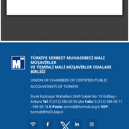
TÜRKİYE SERBEST MUHASEBECİ MALİ
MÜŞAVİRLER
VE YEMİNLİ MALİ MÜŞAVİRLER ODALARI
BİRLİĞİ
UNION OF CHAMBERS OF CERTIFIED PUBLIC
ACCOUNTANTS OF TÜRKİYE
İncek Kızılcaşar Mahallesi 2669 Sokak No: 19 Gölbaşı -
Ankara
Tel:
0 (312) 586 00 00 pbx
Faks:
0 (312) 586 00 11
- 586 00 18
E-Posta:
turmob@turmob.org.tr
KEP:
turmob@hs03.kep.tr