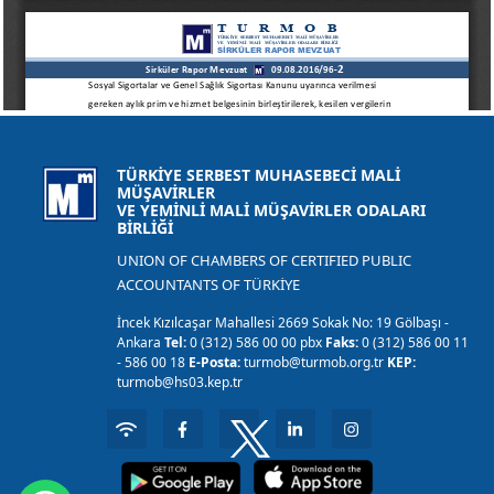
TÜRKİYE SERBEST MUHASEBECİ MALİ
MÜŞAVİRLER
VE YEMİNLİ MALİ MÜŞAVİRLER ODALARI
BİRLİĞİ
UNION OF CHAMBERS OF CERTIFIED PUBLIC
ACCOUNTANTS OF TÜRKİYE
İncek Kızılcaşar Mahallesi 2669 Sokak No: 19 Gölbaşı -
Ankara
Tel:
0 (312) 586 00 00 pbx
Faks:
0 (312) 586 00 11
- 586 00 18
E-Posta:
turmob@turmob.org.tr
KEP:
turmob@hs03.kep.tr