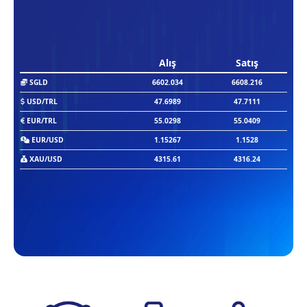
Alış
Satış
SGLD
6602.034
6608.216
USD/TRL
47.6989
47.7111
EUR/TRL
55.0298
55.0409
EUR/USD
1.15267
1.1528
XAU/USD
4315.61
4316.24