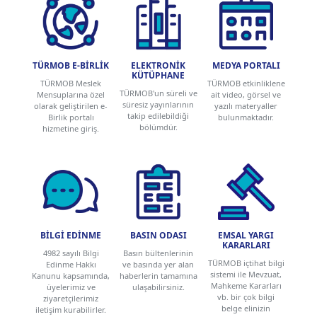
TÜRMOB E-BİRLİK
ELEKTRONİK
MEDYA PORTALI
KÜTÜPHANE
TÜRMOB Meslek
TÜRMOB etkinliklene
TÜRMOB'un süreli ve
Mensuplarına özel
ait video, görsel ve
süresiz yayınlarının
olarak geliştirilen e-
yazılı materyaller
takip edilebildiği
Birlik portalı
bulunmaktadır.
bölümdür.
hizmetine giriş.
BİLGİ EDİNME
BASIN ODASI
EMSAL YARGI
KARARLARI
4982 sayılı Bilgi
Basın bültenlerinin
TÜRMOB içtihat bilgi
Edinme Hakkı
ve basında yer alan
sistemi ile Mevzuat,
Kanunu kapsamında,
haberlerin tamamına
Mahkeme Kararları
üyelerimiz ve
ulaşabilirsiniz.
vb. bir çok bilgi
ziyaretçilerimiz
belge elinizin
iletişim kurabilirler.