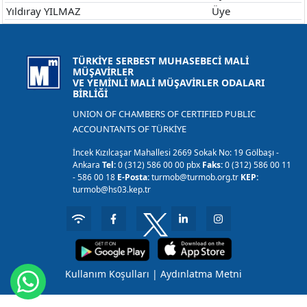
Yıldıray YILMAZ
Üye
TÜRKİYE SERBEST MUHASEBECİ MALİ
MÜŞAVİRLER
VE YEMİNLİ MALİ MÜŞAVİRLER ODALARI
BİRLİĞİ
UNION OF CHAMBERS OF CERTIFIED PUBLIC
ACCOUNTANTS OF TÜRKİYE
İncek Kızılcaşar Mahallesi 2669 Sokak No: 19 Gölbaşı -
Ankara
Tel:
0 (312) 586 00 00 pbx
Faks:
0 (312) 586 00 11
- 586 00 18
E-Posta:
turmob@turmob.org.tr
KEP:
turmob@hs03.kep.tr
Kullanım Koşulları
|
Aydınlatma Metni