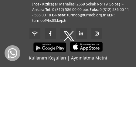
İncek Kızılcaşar Mahallesi 2669 Sokak No: 19 Gölbaşı -
Ankara
Tel:
0 (312) 586 00 00 pbx
Faks:
0 (312) 586 00 11
- 586 00 18
E-Posta:
turmob@turmob.org.tr
KEP:
turmob@hs03.kep.tr
Kullanım Koşulları
|
Aydınlatma Metni