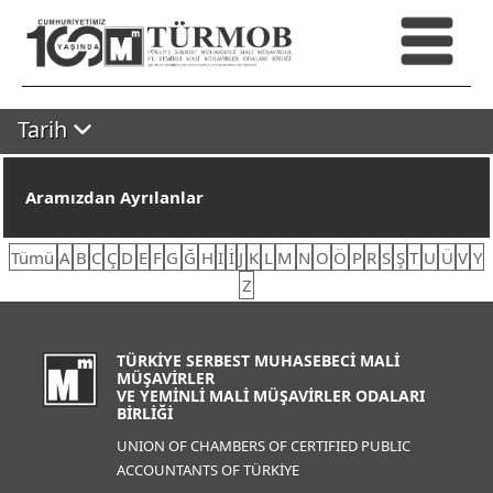
Tarih
Aramızdan Ayrılanlar
Tümü
A
B
C
Ç
D
E
F
G
Ğ
H
I
İ
J
K
L
M
N
O
Ö
P
R
S
Ş
T
U
Ü
V
Y
Z
TÜRKİYE SERBEST MUHASEBECİ MALİ
MÜŞAVİRLER
VE YEMİNLİ MALİ MÜŞAVİRLER ODALARI
BİRLİĞİ
UNION OF CHAMBERS OF CERTIFIED PUBLIC
ACCOUNTANTS OF TÜRKİYE