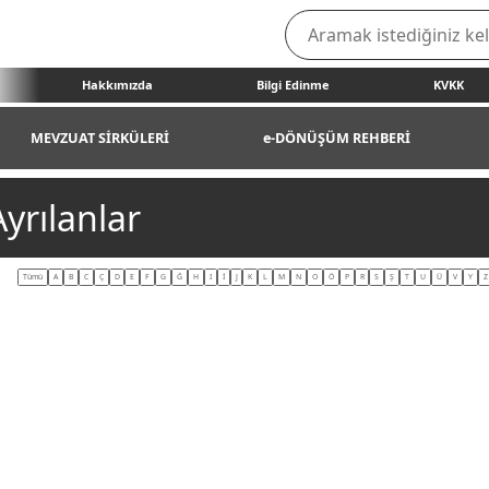
Hakkımızda
Bilgi Edinme
KVKK
MEVZUAT SİRKÜLERİ
e-DÖNÜŞÜM REHBERİ
yrılanlar
Tümü
A
B
C
Ç
D
E
F
G
Ğ
H
I
İ
J
K
L
M
N
O
Ö
P
R
S
Ş
T
U
Ü
V
Y
Z