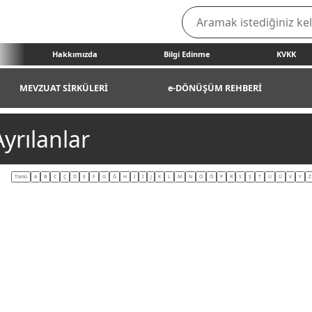
Hakkımızda
Bilgi Edinme
KVKK
MEVZUAT SİRKÜLERİ
e-DÖNÜŞÜM REHBERİ
yrılanlar
Tümü
A
B
C
Ç
D
E
F
G
Ğ
H
I
İ
J
K
L
M
N
O
Ö
P
R
S
Ş
T
U
Ü
V
Y
Z