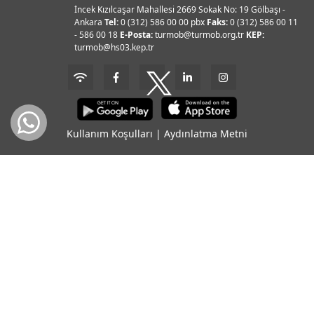
İncek Kızılcaşar Mahallesi 2669 Sokak No: 19 Gölbaşı -
Ankara
Tel:
0 (312) 586 00 00 pbx
Faks:
0 (312) 586 00 11
- 586 00 18
E-Posta:
turmob@turmob.org.tr
KEP:
turmob@hs03.kep.tr
Kullanım Koşulları
|
Aydınlatma Metni