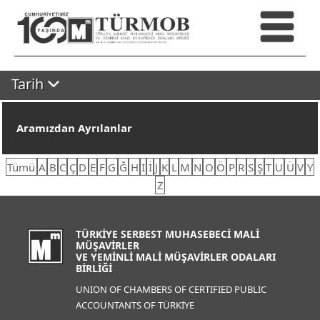
Tarih
Aramızdan Ayrılanlar
Tümü
A
B
C
Ç
D
E
F
G
Ğ
H
I
İ
J
K
L
M
N
O
Ö
P
R
S
Ş
T
U
Ü
V
Y
Z
TÜRKİYE SERBEST MUHASEBECİ MALİ
MÜŞAVİRLER
VE YEMİNLİ MALİ MÜŞAVİRLER ODALARI
BİRLİĞİ
UNION OF CHAMBERS OF CERTIFIED PUBLIC
ACCOUNTANTS OF TÜRKİYE