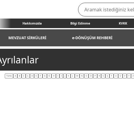
Hakkımızda
Bilgi Edinme
KVKK
MEVZUAT SİRKÜLERİ
e-DÖNÜŞÜM REHBERİ
yrılanlar
Tümü
A
B
C
Ç
D
E
F
G
Ğ
H
I
İ
J
K
L
M
N
O
Ö
P
R
S
Ş
T
U
Ü
V
Y
Z