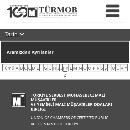
Tarih
Aramızdan Ayrılanlar
Tümü
A
B
C
Ç
D
E
F
G
Ğ
H
I
İ
J
K
L
M
N
O
Ö
P
R
S
Ş
T
U
Ü
V
Y
Z
TÜRKİYE SERBEST MUHASEBECİ MALİ
MÜŞAVİRLER
VE YEMİNLİ MALİ MÜŞAVİRLER ODALARI
BİRLİĞİ
UNION OF CHAMBERS OF CERTIFIED PUBLIC
ACCOUNTANTS OF TÜRKİYE