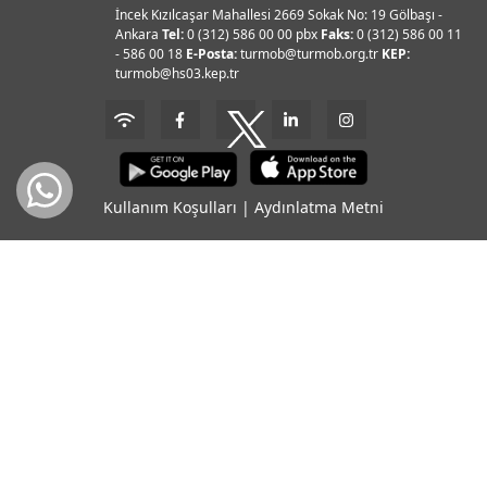
İncek Kızılcaşar Mahallesi 2669 Sokak No: 19 Gölbaşı -
Ankara
Tel:
0 (312) 586 00 00 pbx
Faks:
0 (312) 586 00 11
- 586 00 18
E-Posta:
turmob@turmob.org.tr
KEP:
turmob@hs03.kep.tr
Kullanım Koşulları
|
Aydınlatma Metni