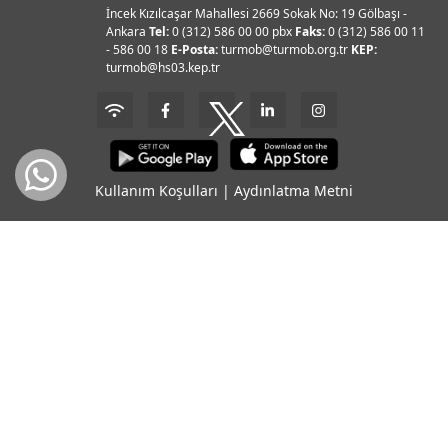
İncek Kızılcaşar Mahallesi 2669 Sokak No: 19 Gölbaşı -
Ankara
Tel:
0 (312) 586 00 00 pbx
Faks:
0 (312) 586 00 11
- 586 00 18
E-Posta:
turmob@turmob.org.tr
KEP:
turmob@hs03.kep.tr
Kullanım Koşulları
|
Aydınlatma Metni