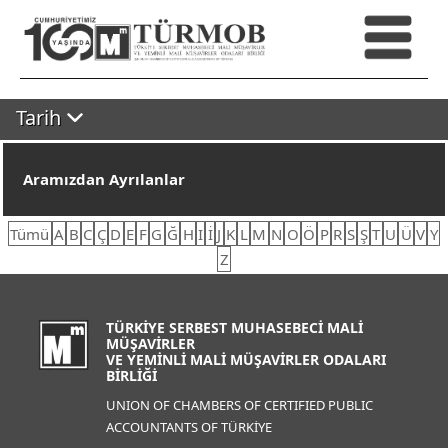
Tarih
Aramızdan Ayrılanlar
Tümü
A
B
C
Ç
D
E
F
G
Ğ
H
I
İ
J
K
L
M
N
O
Ö
P
R
S
Ş
T
U
Ü
V
Y
Z
TÜRKİYE SERBEST MUHASEBECİ MALİ
MÜŞAVİRLER
VE YEMİNLİ MALİ MÜŞAVİRLER ODALARI
BİRLİĞİ
UNION OF CHAMBERS OF CERTIFIED PUBLIC
ACCOUNTANTS OF TÜRKİYE