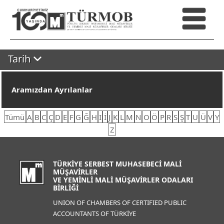
Tarih
Aramızdan Ayrılanlar
Tümü
A
B
C
Ç
D
E
F
G
Ğ
H
I
İ
J
K
L
M
N
O
Ö
P
R
S
Ş
T
U
Ü
V
Y
Z
TÜRKİYE SERBEST MUHASEBECİ MALİ
MÜŞAVİRLER
VE YEMİNLİ MALİ MÜŞAVİRLER ODALARI
BİRLİĞİ
UNION OF CHAMBERS OF CERTIFIED PUBLIC
ACCOUNTANTS OF TÜRKİYE