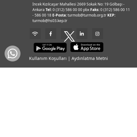
İncek Kızılcaşar Mahallesi 2669 Sokak No: 19 Gölbaşı -
Ankara
Tel:
0 (312) 586 00 00 pbx
Faks:
0 (312) 586 00 11
- 586 00 18
E-Posta:
turmob@turmob.org.tr
KEP:
turmob@hs03.kep.tr
Kullanım Koşulları
|
Aydınlatma Metni