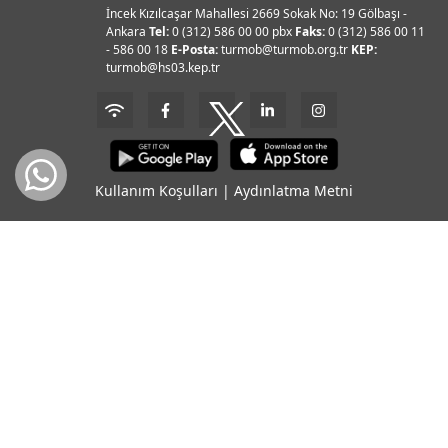
İncek Kızılcaşar Mahallesi 2669 Sokak No: 19 Gölbaşı -
Ankara
Tel:
0 (312) 586 00 00 pbx
Faks:
0 (312) 586 00 11
- 586 00 18
E-Posta:
turmob@turmob.org.tr
KEP:
turmob@hs03.kep.tr
Kullanım Koşulları
|
Aydınlatma Metni