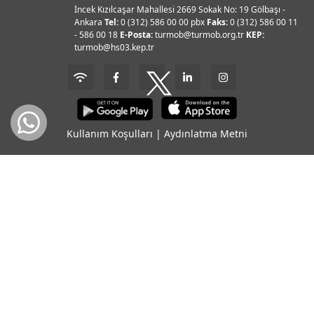
İncek Kızılcaşar Mahallesi 2669 Sokak No: 19 Gölbaşı -
Ankara
Tel:
0 (312) 586 00 00 pbx
Faks:
0 (312) 586 00 11
- 586 00 18
E-Posta:
turmob@turmob.org.tr
KEP:
turmob@hs03.kep.tr
Kullanım Koşulları
|
Aydınlatma Metni