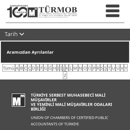
Tarih
Aramızdan Ayrılanlar
Tümü
A
B
C
Ç
D
E
F
G
Ğ
H
I
İ
J
K
L
M
N
O
Ö
P
R
S
Ş
T
U
Ü
V
Y
Z
TÜRKİYE SERBEST MUHASEBECİ MALİ
MÜŞAVİRLER
VE YEMİNLİ MALİ MÜŞAVİRLER ODALARI
BİRLİĞİ
UNION OF CHAMBERS OF CERTIFIED PUBLIC
ACCOUNTANTS OF TÜRKİYE