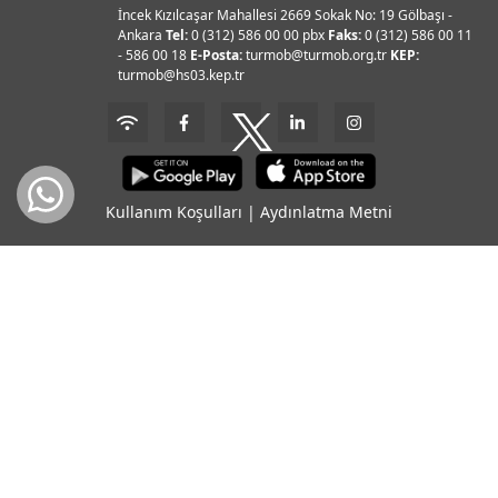
İncek Kızılcaşar Mahallesi 2669 Sokak No: 19 Gölbaşı -
Ankara
Tel:
0 (312) 586 00 00 pbx
Faks:
0 (312) 586 00 11
- 586 00 18
E-Posta:
turmob@turmob.org.tr
KEP:
turmob@hs03.kep.tr
Kullanım Koşulları
|
Aydınlatma Metni