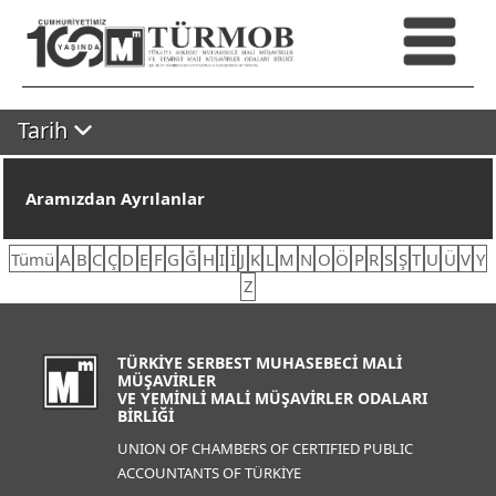
Tarih
Aramızdan Ayrılanlar
Tümü
A
B
C
Ç
D
E
F
G
Ğ
H
I
İ
J
K
L
M
N
O
Ö
P
R
S
Ş
T
U
Ü
V
Y
Z
TÜRKİYE SERBEST MUHASEBECİ MALİ
MÜŞAVİRLER
VE YEMİNLİ MALİ MÜŞAVİRLER ODALARI
BİRLİĞİ
UNION OF CHAMBERS OF CERTIFIED PUBLIC
ACCOUNTANTS OF TÜRKİYE