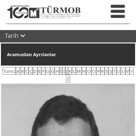
Tarih
Aramızdan Ayrılanlar
Tümü
A
B
C
Ç
D
E
F
G
Ğ
H
I
İ
J
K
L
M
N
O
Ö
P
R
S
Ş
T
U
Ü
V
Y
Z