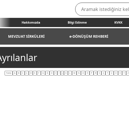
Hakkımızda
Bilgi Edinme
KVKK
MEVZUAT SİRKÜLERİ
e-DÖNÜŞÜM REHBERİ
yrılanlar
Tümü
A
B
C
Ç
D
E
F
G
Ğ
H
I
İ
J
K
L
M
N
O
Ö
P
R
S
Ş
T
U
Ü
V
Y
Z