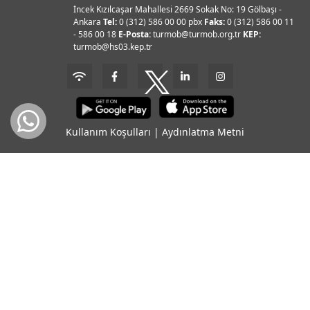
İncek Kızılcaşar Mahallesi 2669 Sokak No: 19 Gölbaşı -
Ankara
Tel:
0 (312) 586 00 00 pbx
Faks:
0 (312) 586 00 11
- 586 00 18
E-Posta:
turmob@turmob.org.tr
KEP:
turmob@hs03.kep.tr
Kullanım Koşulları
|
Aydınlatma Metni