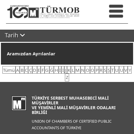
Tarih
Aramızdan Ayrılanlar
Tümü
A
B
C
Ç
D
E
F
G
Ğ
H
I
İ
J
K
L
M
N
O
Ö
P
R
S
Ş
T
U
Ü
V
Y
Z
TÜRKİYE SERBEST MUHASEBECİ MALİ
MÜŞAVİRLER
VE YEMİNLİ MALİ MÜŞAVİRLER ODALARI
BİRLİĞİ
UNION OF CHAMBERS OF CERTIFIED PUBLIC
ACCOUNTANTS OF TÜRKİYE