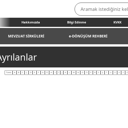
Hakkımızda
Bilgi Edinme
KVKK
MEVZUAT SİRKÜLERİ
e-DÖNÜŞÜM REHBERİ
yrılanlar
Tümü
A
B
C
Ç
D
E
F
G
Ğ
H
I
İ
J
K
L
M
N
O
Ö
P
R
S
Ş
T
U
Ü
V
Y
Z