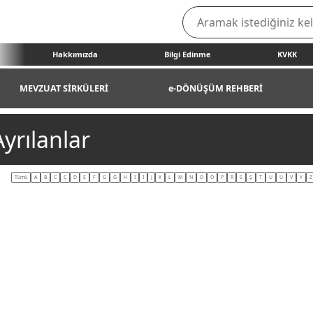
Hakkımızda
Bilgi Edinme
KVKK
MEVZUAT SİRKÜLERİ
e-DÖNÜŞÜM REHBERİ
yrılanlar
Tümü
A
B
C
Ç
D
E
F
G
Ğ
H
I
İ
J
K
L
M
N
O
Ö
P
R
S
Ş
T
U
Ü
V
Y
Z