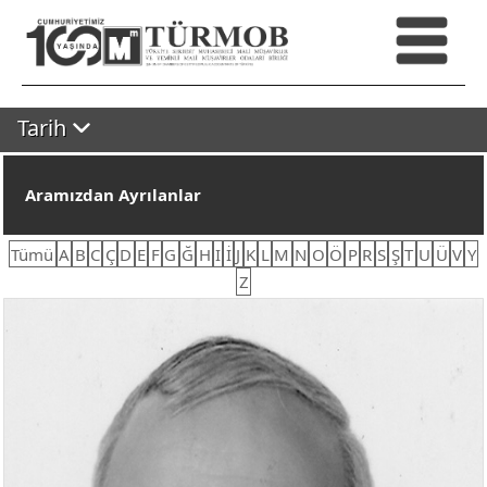
Tarih
Aramızdan Ayrılanlar
Tümü
A
B
C
Ç
D
E
F
G
Ğ
H
I
İ
J
K
L
M
N
O
Ö
P
R
S
Ş
T
U
Ü
V
Y
Z