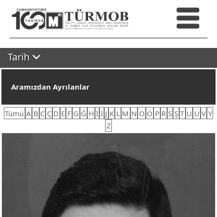
Tarih
Aramızdan Ayrılanlar
Tümü
A
B
C
Ç
D
E
F
G
Ğ
H
I
İ
J
K
L
M
N
O
Ö
P
R
S
Ş
T
U
Ü
V
Y
Z