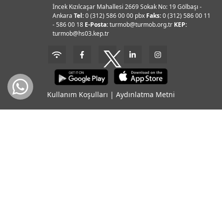
İncek Kızılcaşar Mahallesi 2669 Sokak No: 19 Gölbaşı -
Ankara
Tel:
0 (312) 586 00 00 pbx
Faks:
0 (312) 586 00 11
- 586 00 18
E-Posta:
turmob@turmob.org.tr
KEP:
turmob@hs03.kep.tr
Kullanım Koşulları
|
Aydınlatma Metni