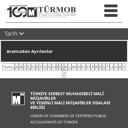
Tarih
Aramızdan Ayrılanlar
Tümü
A
B
C
Ç
D
E
F
G
Ğ
H
I
İ
J
K
L
M
N
O
Ö
P
R
S
Ş
T
U
Ü
V
Y
Z
TÜRKİYE SERBEST MUHASEBECİ MALİ
MÜŞAVİRLER
VE YEMİNLİ MALİ MÜŞAVİRLER ODALARI
BİRLİĞİ
UNION OF CHAMBERS OF CERTIFIED PUBLIC
ACCOUNTANTS OF TÜRKİYE