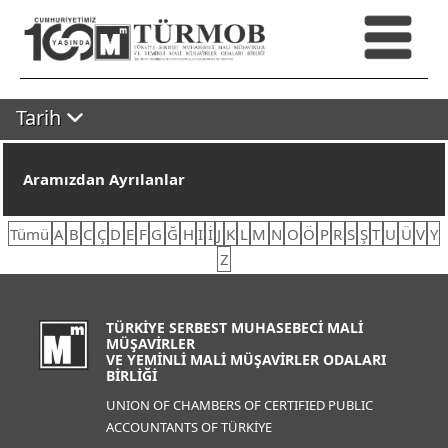
Tarih
Aramızdan Ayrılanlar
Tümü
A
B
C
Ç
D
E
F
G
Ğ
H
I
İ
J
K
L
M
N
O
Ö
P
R
S
Ş
T
U
Ü
V
Y
Z
TÜRKİYE SERBEST MUHASEBECİ MALİ
MÜŞAVİRLER
VE YEMİNLİ MALİ MÜŞAVİRLER ODALARI
BİRLİĞİ
UNION OF CHAMBERS OF CERTIFIED PUBLIC
ACCOUNTANTS OF TÜRKİYE