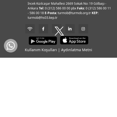
İncek Kızılcaşar Mahallesi 2669 Sokak No: 19 Gölbaşı -
Ankara
Tel:
0 (312) 586 00 00 pbx
Faks:
0 (312) 586 00 11
- 586 00 18
E-Posta:
turmob@turmob.org.tr
KEP:
turmob@hs03.kep.tr
Kullanım Koşulları
|
Aydınlatma Metni