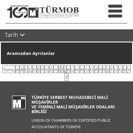
Tarih
Aramızdan Ayrılanlar
Tümü
A
B
C
Ç
D
E
F
G
Ğ
H
I
İ
J
K
L
M
N
O
Ö
P
R
S
Ş
T
U
Ü
V
Y
Z
TÜRKİYE SERBEST MUHASEBECİ MALİ
MÜŞAVİRLER
VE YEMİNLİ MALİ MÜŞAVİRLER ODALARI
BİRLİĞİ
UNION OF CHAMBERS OF CERTIFIED PUBLIC
ACCOUNTANTS OF TÜRKİYE