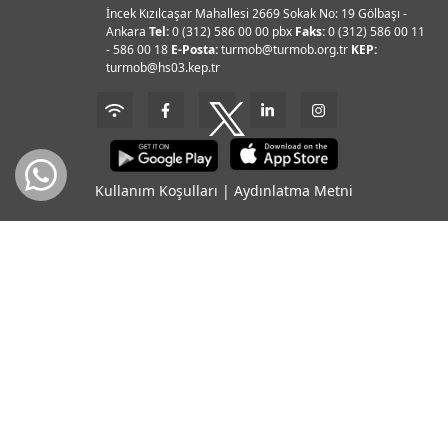
İncek Kızılcaşar Mahallesi 2669 Sokak No: 19 Gölbaşı -
Ankara
Tel:
0 (312) 586 00 00 pbx
Faks:
0 (312) 586 00 11
- 586 00 18
E-Posta:
turmob@turmob.org.tr
KEP:
turmob@hs03.kep.tr
Kullanım Koşulları
|
Aydınlatma Metni