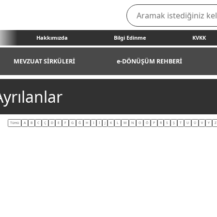
Hakkımızda
Bilgi Edinme
KVKK
MEVZUAT SİRKÜLERİ
e-DÖNÜŞÜM REHBERİ
yrılanlar
Tümü
A
B
C
Ç
D
E
F
G
Ğ
H
I
İ
J
K
L
M
N
O
Ö
P
R
S
Ş
T
U
Ü
V
Y
Z