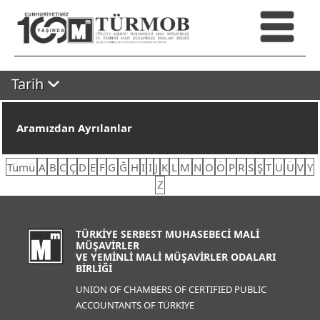
Tarih
Aramızdan Ayrılanlar
Tümü
A
B
C
Ç
D
E
F
G
Ğ
H
I
İ
J
K
L
M
N
O
Ö
P
R
S
Ş
T
U
Ü
V
Y
Z
TÜRKİYE SERBEST MUHASEBECİ MALİ
MÜŞAVİRLER
VE YEMİNLİ MALİ MÜŞAVİRLER ODALARI
BİRLİĞİ
UNION OF CHAMBERS OF CERTIFIED PUBLIC
ACCOUNTANTS OF TÜRKİYE