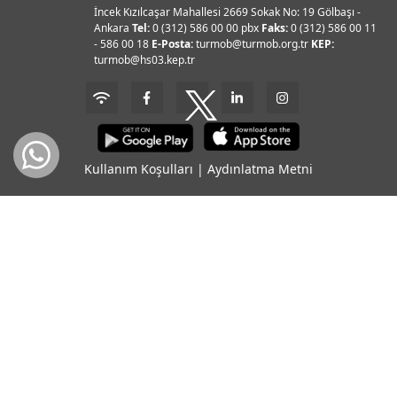
İncek Kızılcaşar Mahallesi 2669 Sokak No: 19 Gölbaşı -
Ankara
Tel:
0 (312) 586 00 00 pbx
Faks:
0 (312) 586 00 11
- 586 00 18
E-Posta:
turmob@turmob.org.tr
KEP:
turmob@hs03.kep.tr
Kullanım Koşulları
|
Aydınlatma Metni