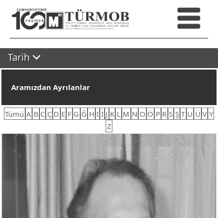
Tarih
Aramızdan Ayrılanlar
Tümü
A
B
C
Ç
D
E
F
G
Ğ
H
I
İ
J
K
L
M
N
O
Ö
P
R
S
Ş
T
U
Ü
V
Y
Z