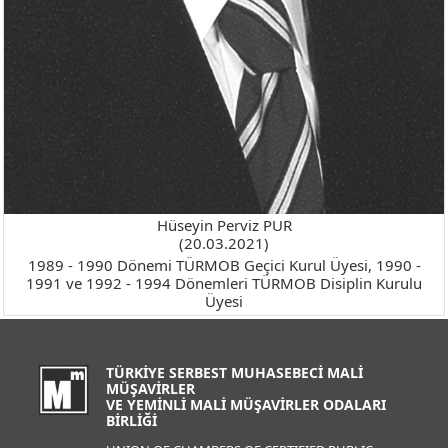
Hüseyin Perviz PUR
(20.03.2021)
1989 - 1990 Dönemi TÜRMOB Geçici Kurul Üyesi, 1990 -
1991 ve 1992 - 1994 Dönemleri TÜRMOB Disiplin Kurulu
Üyesi
TÜRKİYE SERBEST MUHASEBECİ MALİ
MÜŞAVİRLER
VE YEMİNLİ MALİ MÜŞAVİRLER ODALARI
BİRLİĞİ