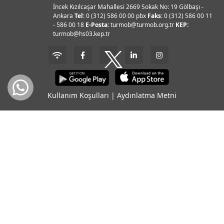
İncek Kızılcaşar Mahallesi 2669 Sokak No: 19 Gölbaşı -
Ankara
Tel:
0 (312) 586 00 00 pbx
Faks:
0 (312) 586 00 11
- 586 00 18
E-Posta:
turmob@turmob.org.tr
KEP:
turmob@hs03.kep.tr
Kullanım Koşulları
|
Aydınlatma Metni