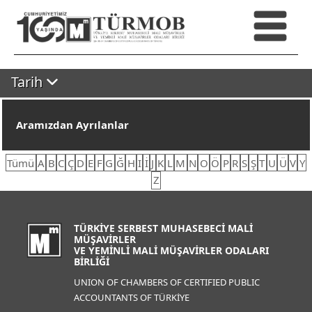
Tarih
Aramızdan Ayrılanlar
Tümü
A
B
C
Ç
D
E
F
G
Ğ
H
I
İ
J
K
L
M
N
O
Ö
P
R
S
Ş
T
U
Ü
V
Y
Z
TÜRKİYE SERBEST MUHASEBECİ MALİ
MÜŞAVİRLER
VE YEMİNLİ MALİ MÜŞAVİRLER ODALARI
BİRLİĞİ
UNION OF CHAMBERS OF CERTIFIED PUBLIC
ACCOUNTANTS OF TÜRKİYE