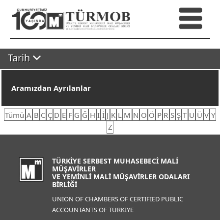
Tarih
Aramızdan Ayrılanlar
Tümü
A
B
C
Ç
D
E
F
G
Ğ
H
I
İ
J
K
L
M
N
O
Ö
P
R
S
Ş
T
U
Ü
V
Y
Z
TÜRKİYE SERBEST MUHASEBECİ MALİ
MÜŞAVİRLER
VE YEMİNLİ MALİ MÜŞAVİRLER ODALARI
BİRLİĞİ
UNION OF CHAMBERS OF CERTIFIED PUBLIC
ACCOUNTANTS OF TÜRKİYE