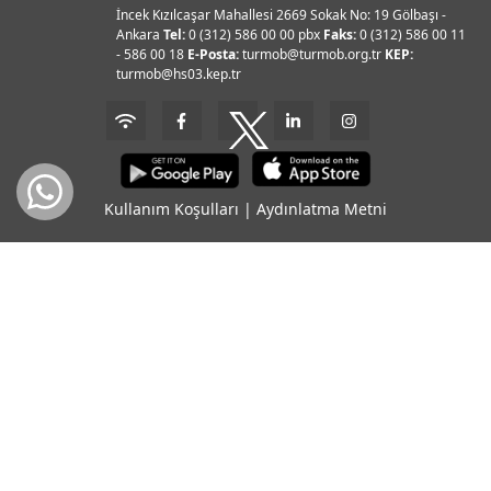
İncek Kızılcaşar Mahallesi 2669 Sokak No: 19 Gölbaşı -
Ankara
Tel:
0 (312) 586 00 00 pbx
Faks:
0 (312) 586 00 11
- 586 00 18
E-Posta:
turmob@turmob.org.tr
KEP:
turmob@hs03.kep.tr
Kullanım Koşulları
|
Aydınlatma Metni