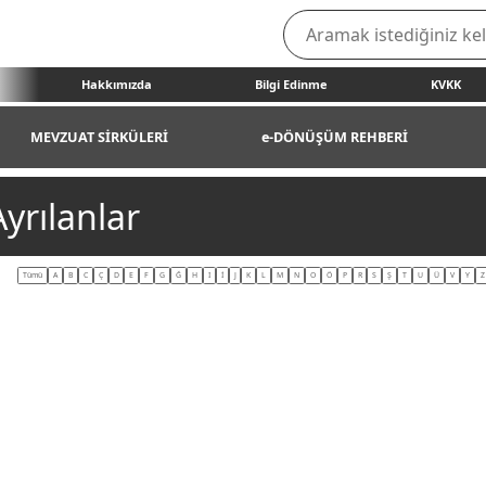
Hakkımızda
Bilgi Edinme
KVKK
MEVZUAT SİRKÜLERİ
e-DÖNÜŞÜM REHBERİ
yrılanlar
Tümü
A
B
C
Ç
D
E
F
G
Ğ
H
I
İ
J
K
L
M
N
O
Ö
P
R
S
Ş
T
U
Ü
V
Y
Z