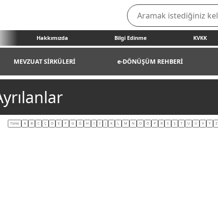
Hakkımızda
Bilgi Edinme
KVKK
MEVZUAT SİRKÜLERİ
e-DÖNÜŞÜM REHBERİ
yrılanlar
Tümü
A
B
C
Ç
D
E
F
G
Ğ
H
I
İ
J
K
L
M
N
O
Ö
P
R
S
Ş
T
U
Ü
V
Y
Z