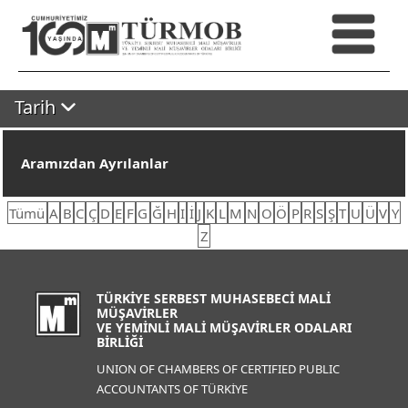
Tarih
Aramızdan Ayrılanlar
Tümü
A
B
C
Ç
D
E
F
G
Ğ
H
I
İ
J
K
L
M
N
O
Ö
P
R
S
Ş
T
U
Ü
V
Y
Z
TÜRKİYE SERBEST MUHASEBECİ MALİ
MÜŞAVİRLER
VE YEMİNLİ MALİ MÜŞAVİRLER ODALARI
BİRLİĞİ
UNION OF CHAMBERS OF CERTIFIED PUBLIC
ACCOUNTANTS OF TÜRKİYE