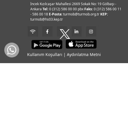
İncek Kızılcaşar Mahallesi 2669 Sokak No: 19 Gölbaşı -
Ankara
Tel:
0 (312) 586 00 00 pbx
Faks:
0 (312) 586 00 11
- 586 00 18
E-Posta:
turmob@turmob.org.tr
KEP:
turmob@hs03.kep.tr
Kullanım Koşulları
|
Aydınlatma Metni