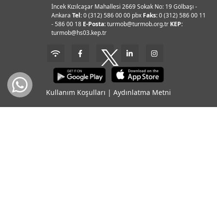
İncek Kızılcaşar Mahallesi 2669 Sokak No: 19 Gölbaşı -
Ankara
Tel:
0 (312) 586 00 00 pbx
Faks:
0 (312) 586 00 11
- 586 00 18
E-Posta:
turmob@turmob.org.tr
KEP:
turmob@hs03.kep.tr
Kullanım Koşulları
|
Aydınlatma Metni