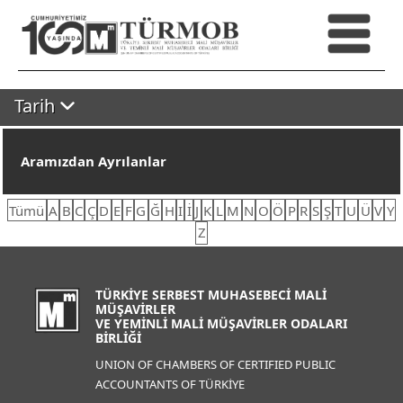
Tarih
Aramızdan Ayrılanlar
Tümü
A
B
C
Ç
D
E
F
G
Ğ
H
I
İ
J
K
L
M
N
O
Ö
P
R
S
Ş
T
U
Ü
V
Y
Z
TÜRKİYE SERBEST MUHASEBECİ MALİ
MÜŞAVİRLER
VE YEMİNLİ MALİ MÜŞAVİRLER ODALARI
BİRLİĞİ
UNION OF CHAMBERS OF CERTIFIED PUBLIC
ACCOUNTANTS OF TÜRKİYE