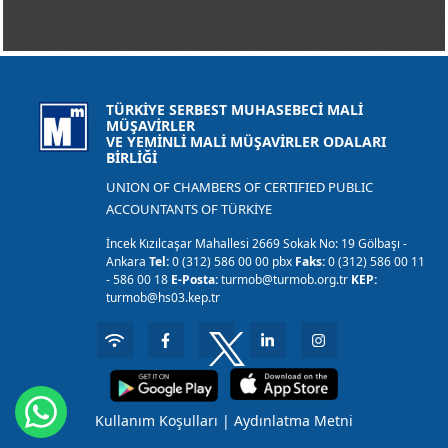
TÜRKİYE SERBEST MUHASEBECİ MALİ
MÜŞAVİRLER
VE YEMİNLİ MALİ MÜŞAVİRLER ODALARI
BİRLİĞİ
UNION OF CHAMBERS OF CERTIFIED PUBLIC
ACCOUNTANTS OF TÜRKİYE
İncek Kızılcaşar Mahallesi 2669 Sokak No: 19 Gölbaşı -
Ankara
Tel:
0 (312) 586 00 00 pbx
Faks:
0 (312) 586 00 11
- 586 00 18
E-Posta:
turmob@turmob.org.tr
KEP:
turmob@hs03.kep.tr
Kullanım Koşulları
|
Aydınlatma Metni