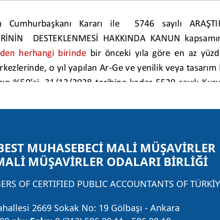
BEST MUHASEBECİ MALİ MÜŞAVİRLER
MALİ MÜŞAVİRLER ODALARI BİRLİĞİ
RS OF CERTIFIED PUBLIC ACCOUNTANTS OF TÜRKİY
ahallesi 2669 Sokak No: 19 Gölbaşı - Ankara