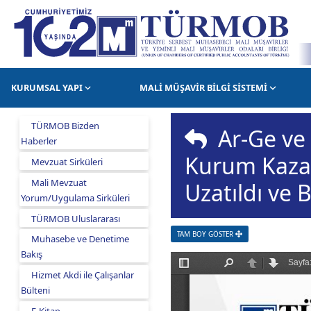
KURUMSAL YAPI
MALİ MÜŞAVİR BİLGİ SİSTEMİ
TÜRMOB Bizden
Ar-Ge ve 
Haberler
Kurum Kazan
Mevzuat Sirküleri
Mali Mevzuat
Uzatıldı ve 
Yorum/Uygulama Sirküleri
TÜRMOB Uluslararası
TAM BOY GÖSTER
Muhasebe ve Denetime
Bakış
Hizmet Akdi ile Çalışanlar
Bülteni