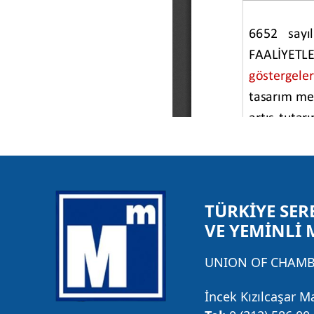
TÜRKİYE SER
VE YEMİNLİ 
UNION OF CHAMBE
İncek Kızılcaşar M