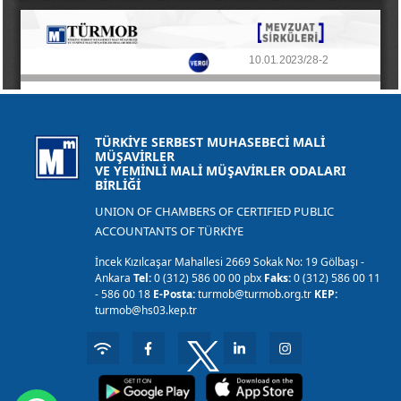
TÜRKİYE SERBEST MUHASEBECİ MALİ
MÜŞAVİRLER
VE YEMİNLİ MALİ MÜŞAVİRLER ODALARI
BİRLİĞİ
UNION OF CHAMBERS OF CERTIFIED PUBLIC
ACCOUNTANTS OF TÜRKİYE
İncek Kızılcaşar Mahallesi 2669 Sokak No: 19 Gölbaşı -
Ankara
Tel:
0 (312) 586 00 00 pbx
Faks:
0 (312) 586 00 11
- 586 00 18
E-Posta:
turmob@turmob.org.tr
KEP:
turmob@hs03.kep.tr