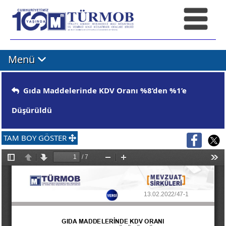
Menü
Gıda Maddelerinde KDV Oranı %8’den %1’e
Düşürüldü
TAM BOY GÖSTER