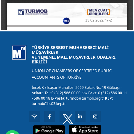
TÜRKİYE SERBEST MUHASEBECİ MALİ
MÜŞAVİRLER
VE YEMİNLİ MALİ MÜŞAVİRLER ODALARI
BİRLİĞİ
UNION OF CHAMBERS OF CERTIFIED PUBLIC
ACCOUNTANTS OF TÜRKİYE
İncek Kızılcaşar Mahallesi 2669 Sokak No: 19 Gölbaşı -
Ankara
Tel:
0 (312) 586 00 00 pbx
Faks:
0 (312) 586 00 11
- 586 00 18
E-Posta:
turmob@turmob.org.tr
KEP:
turmob@hs03.kep.tr