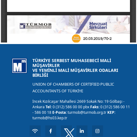
TÜRKİYE SERBEST MUHASEBECİ MALİ
MÜŞAVİRLER
VE YEMİNLİ MALİ MÜŞAVİRLER ODALARI
BİRLİĞİ
UNION OF CHAMBERS OF CERTIFIED PUBLIC
ACCOUNTANTS OF TÜRKİYE
İncek Kızılcaşar Mahallesi 2669 Sokak No: 19 Gölbaşı -
Ankara
Tel:
0 (312) 586 00 00 pbx
Faks:
0 (312) 586 00 11
- 586 00 18
E-Posta:
turmob@turmob.org.tr
KEP:
turmob@hs03.kep.tr