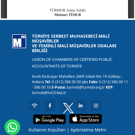
TÜRKİYE SERBEST MUHASEBECİ MALİ
MÜŞAVİRLER
VE YEMİNLİ MALİ MÜŞAVİRLER ODALARI
BİRLİĞİ
UNION OF CHAMBERS OF CERTIFIED PUBLIC
ACCOUNTANTS OF TÜRKİYE
İncek Kızılcaşar Mahallesi 2669 Sokak No: 19 Gölbaşı -
Ankara
Tel:
0 (312) 586 00 00 pbx
Faks:
0 (312) 586 00 11
- 586 00 18
E-Posta:
turmob@turmob.org.tr
KEP:
turmob@hs03.kep.tr
Kullanım Koşulları
|
Aydınlatma Metni