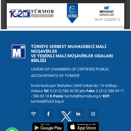
TÜRKİYE SERBEST MUHASEBECİ MALİ
MÜŞAVİRLER
VE YEMİNLİ MALİ MÜŞAVİRLER ODALARI
BİRLİĞİ
UNION OF CHAMBERS OF CERTIFIED PUBLIC
ACCOUNTANTS OF TÜRKİYE
İncek Kızılcaşar Mahallesi 2669 Sokak No: 19 Gölbaşı -
Ankara
Tel:
0 (312) 586 00 00 pbx
Faks:
0 (312) 586 00 11
- 586 00 18
E-Posta:
turmob@turmob.org.tr
KEP:
turmob@hs03.kep.tr