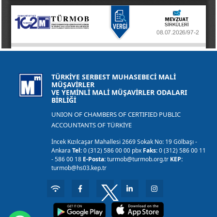
TÜRKİYE SERBEST MUHASEBECİ MALİ
MÜŞAVİRLER
VE YEMİNLİ MALİ MÜŞAVİRLER ODALARI
BİRLİĞİ
UNION OF CHAMBERS OF CERTIFIED PUBLIC
ACCOUNTANTS OF TÜRKİYE
İncek Kızılcaşar Mahallesi 2669 Sokak No: 19 Gölbaşı -
Ankara
Tel:
0 (312) 586 00 00 pbx
Faks:
0 (312) 586 00 11
- 586 00 18
E-Posta:
turmob@turmob.org.tr
KEP:
turmob@hs03.kep.tr