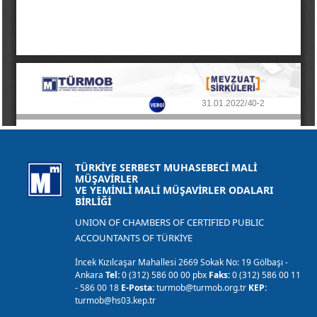
TÜRKİYE SERBEST MUHASEBECİ MALİ
MÜŞAVİRLER
VE YEMİNLİ MALİ MÜŞAVİRLER ODALARI
BİRLİĞİ
UNION OF CHAMBERS OF CERTIFIED PUBLIC
ACCOUNTANTS OF TÜRKİYE
İncek Kızılcaşar Mahallesi 2669 Sokak No: 19 Gölbaşı -
Ankara
Tel:
0 (312) 586 00 00 pbx
Faks:
0 (312) 586 00 11
- 586 00 18
E-Posta:
turmob@turmob.org.tr
KEP:
turmob@hs03.kep.tr