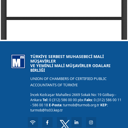
TÜRKİYE SERBEST MUHASEBECİ MALİ
MÜŞAVİRLER
VE YEMİNLİ MALİ MÜŞAVİRLER ODALARI
BİRLİĞİ
UNION OF CHAMBERS OF CERTIFIED PUBLIC
ACCOUNTANTS OF TÜRKİYE
İncek Kızılcaşar Mahallesi 2669 Sokak No: 19 Gölbaşı -
Ankara
Tel:
0 (312) 586 00 00 pbx
Faks:
0 (312) 586 00 11
- 586 00 18
E-Posta:
turmob@turmob.org.tr
KEP:
turmob@hs03.kep.tr