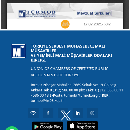
TÜRKİYE SERBEST MUHASEBECİ MALİ
MÜŞAVİRLER
VE YEMİNLİ MALİ MÜŞAVİRLER ODALARI
BİRLİĞİ
UNION OF CHAMBERS OF CERTIFIED PUBLIC
ACCOUNTANTS OF TÜRKİYE
İncek Kızılcaşar Mahallesi 2669 Sokak No: 19 Gölbaşı -
Ankara
Tel:
0 (312) 586 00 00 pbx
Faks:
0 (312) 586 00 11
- 586 00 18
E-Posta:
turmob@turmob.org.tr
KEP:
turmob@hs03.kep.tr