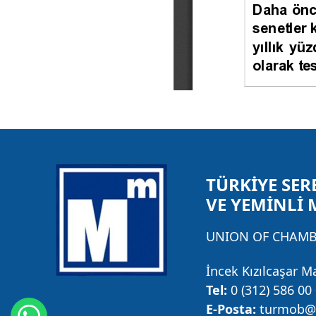
TÜRKİYE SER
VE YEMİNLİ 
UNION OF CHAMBE
İncek Kızılcaşar M
Tel:
0 (312) 586 00
E-Posta:
turmob@t