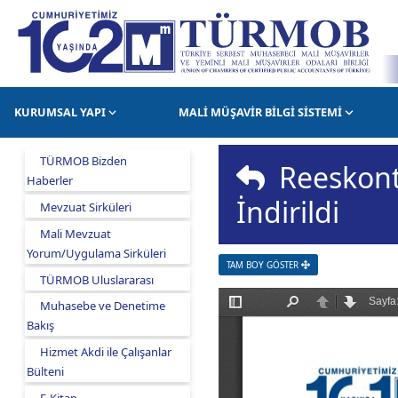
KURUMSAL YAPI
MALİ MÜŞAVİR BİLGİ SİSTEMİ
TÜRMOB Bizden
Reeskont 
Haberler
İndirildi
Mevzuat Sirküleri
Mali Mevzuat
Yorum/Uygulama Sirküleri
TAM BOY GÖSTER
TÜRMOB Uluslararası
Muhasebe ve Denetime
Bakış
Hizmet Akdi ile Çalışanlar
Bülteni