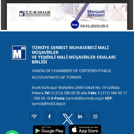
TÜRKİYE SERBEST MUHASEBECİ MALİ
MÜŞAVİRLER
VE YEMİNLİ MALİ MÜŞAVİRLER ODALARI
BİRLİĞİ
UNION OF CHAMBERS OF CERTIFIED PUBLIC
ACCOUNTANTS OF TÜRKİYE
İncek Kızılcaşar Mahallesi 2669 Sokak No: 19 Gölbaşı -
Ankara
Tel:
0 (312) 586 00 00 pbx
Faks:
0 (312) 586 00 11
- 586 00 18
E-Posta:
turmob@turmob.org.tr
KEP:
turmob@hs03.kep.tr