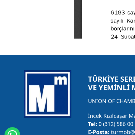
TÜRKİYE SER
VE YEMİNLİ 
UNION OF CHAMBE
İncek Kızılcaşar M
Tel:
0 (312) 586 00
E-Posta:
turmob@t