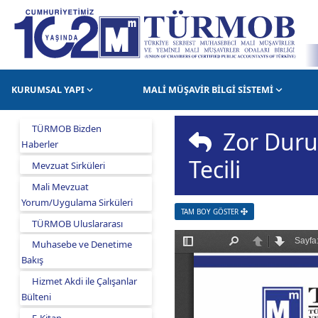
KURUMSAL YAPI
MALİ MÜŞAVİR BİLGİ SİSTEMİ
TÜRMOB Bizden
Zor Durum
Haberler
Tecili
Mevzuat Sirküleri
Mali Mevzuat
Yorum/Uygulama Sirküleri
TAM BOY GÖSTER
TÜRMOB Uluslararası
Muhasebe ve Denetime
Bakış
Hizmet Akdi ile Çalışanlar
Bülteni