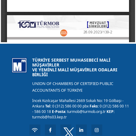
TÜRKİYE SERBEST MUHASEBECİ MALİ
MÜŞAVİRLER
VE YEMİNLİ MALİ MÜŞAVİRLER ODALARI
BİRLİĞİ
UNION OF CHAMBERS OF CERTIFIED PUBLIC
ACCOUNTANTS OF TÜRKİYE
İncek Kızılcaşar Mahallesi 2669 Sokak No: 19 Gölbaşı -
Ankara
Tel:
0 (312) 586 00 00 pbx
Faks:
0 (312) 586 00 11
- 586 00 18
E-Posta:
turmob@turmob.org.tr
KEP:
turmob@hs03.kep.tr