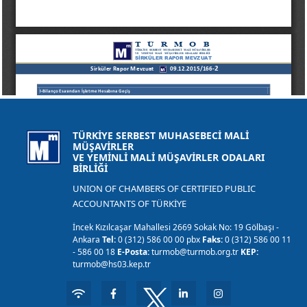
TÜRKİYE SERBEST MUHASEBECİ MALİ
MÜŞAVİRLER
VE YEMİNLİ MALİ MÜŞAVİRLER ODALARI
BİRLİĞİ
UNION OF CHAMBERS OF CERTIFIED PUBLIC
ACCOUNTANTS OF TÜRKİYE
İncek Kızılcaşar Mahallesi 2669 Sokak No: 19 Gölbaşı -
Ankara
Tel:
0 (312) 586 00 00 pbx
Faks:
0 (312) 586 00 11
- 586 00 18
E-Posta:
turmob@turmob.org.tr
KEP:
turmob@hs03.kep.tr